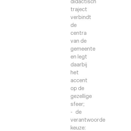
didactisch
traject
verbindt
de
centra
van de
gemeente
en legt
daarbij
het
accent
op de
gezellige
sfeer;
de
verantwoorde
keuze: