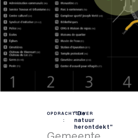
“
De
OPDRACHTGEVER
natuur
:
herontdekt”
Gemeente