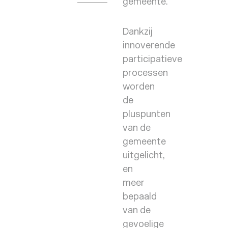
gemeente.
Dankzij
innoverende
participatieve
processen
worden
de
pluspunten
van de
gemeente
uitgelicht,
en
meer
bepaald
van de
gevoelige