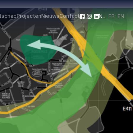
NL
FR
EN
tschap
Projecten
Nieuws
Contact