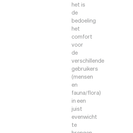
het is
de
bedoeling
het
comfort
voor
de
verschillende
gebruikers
(mensen
en
fauna/flora)
in een
juist
evenwicht
te
brengen.