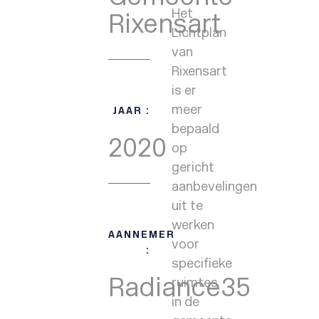
Het
Rixensart
Lichtplan
van
Rixensart
is er
meer
JAAR :
bepaald
2020
op
gericht
aanbevelingen
uit te
werken
AANNEMER
voor
:
specifieke
Radiance35
ruimtes
in de