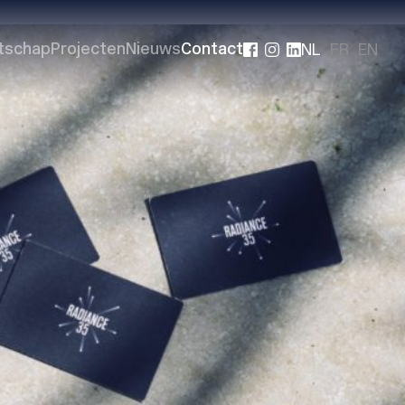
NL
FR
EN
tschap
Projecten
Nieuws
Contact