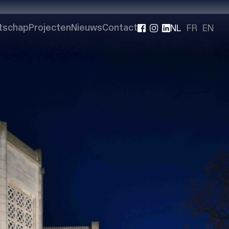
NL
FR
EN
tschap
Projecten
Nieuws
Contact