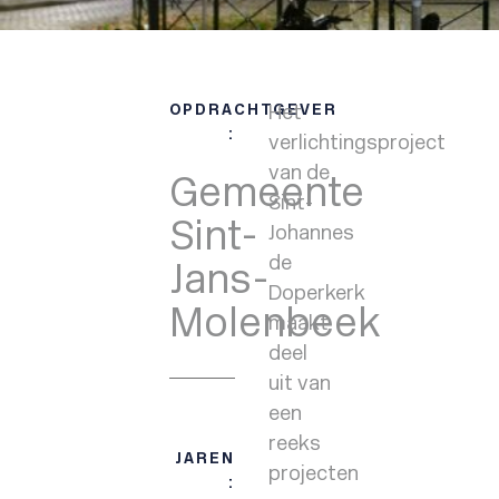
OPDRACHTGEVER
Het
:
verlichtingsproject
van de
Gemeente
Sint-
Sint-
Johannes
de
Jans-
Doperkerk
Molenbeek
maakt
deel
uit van
een
reeks
JAREN
projecten
: