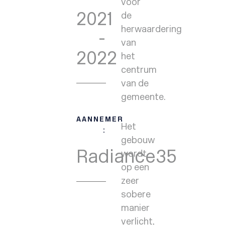
voor
2021
de
herwaardering
-
van
2022
het
centrum
van de
gemeente.
AANNEMER
Het
:
gebouw
Radiance35
wordt
op een
zeer
sobere
manier
verlicht,