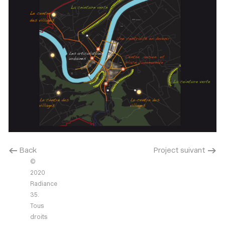
< Back
Project suivant >
©
2020
Radiance
35.
Tous
droits