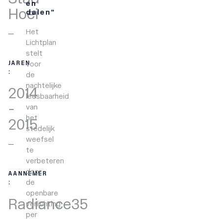
en
Hoei
dalen”
Het
Lichtplan
stelt
voor
JAREN
:
de
nachtelijke
2014
leesbaarheid
-
van
het
2015
stedelijk
weefsel
te
verbeteren
door
AANNEMER
de
:
openbare
Radiance35
verlichting
per