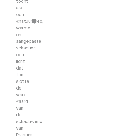
toont
als
een
«natuurlijke»,
warme
en
aangepaste
schaduw;
een
licht
dat
ten
slotte
de
ware
«aard
van
de
schaduwen»
van
Prangins