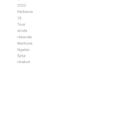
2020
Radiance
35.
Tous
droits
réservés.
Mentions
légales
Site
réalisé
par
NN
Studio
Navigation
Agency
Projects
News
Contact
Contact