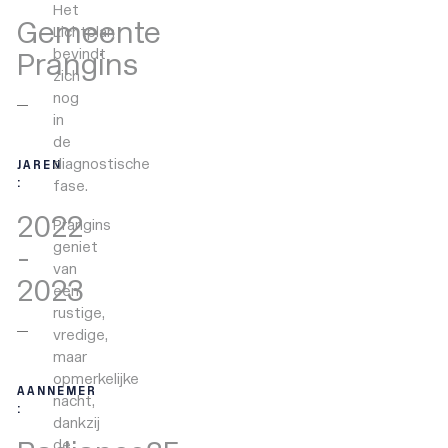
Het
Gemeente
Lichtplan
bevindt
Prangins
zich
nog
in
de
diagnostische
JAREN
:
fase.
2022
Prangins
geniet
-
van
2023
een
rustige,
vredige,
maar
opmerkelijke
AANNEMER
nacht,
:
dankzij
de