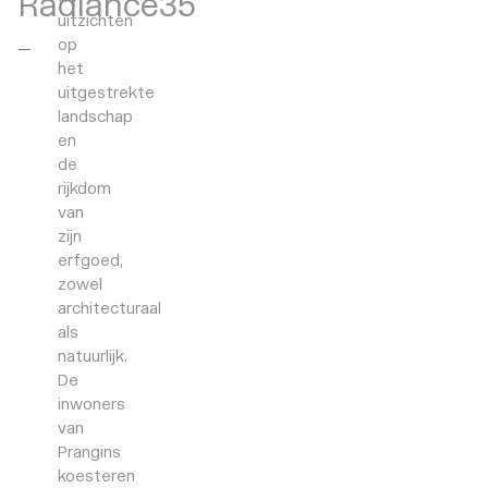
Radiance35
uitzichten
op
het
uitgestrekte
landschap
en
de
rijkdom
van
zijn
erfgoed,
zowel
architecturaal
als
natuurlijk.
De
inwoners
van
Prangins
koesteren