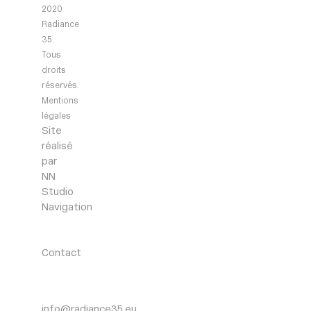
2020
Radiance
35.
Tous
droits
réservés.
Mentions
légales
Site
réalisé
par
NN
Studio
Navigation
Agency
Projects
News
Contact
Contact
info@radiance35.eu