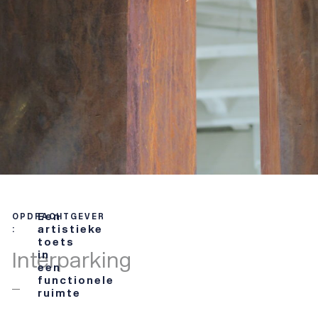
Een
OPDRACHTGEVER
artistieke
:
toets
Interparking
in
een
functionele
ruimte