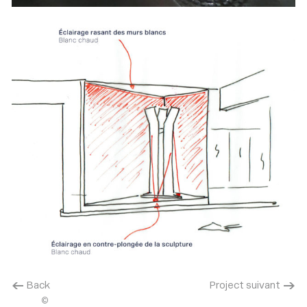
SCHETS : RADIANCE35
< Back
Project suivant >
©