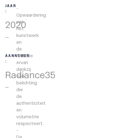
JAAR
:
Opwaardering
van
2020
het
kunstwerk
en
de
materie
AANNEMER
:
ervan
dankzij
Radiance35
een
belichting
die
de
authenticiteit
en
volumetrie
respecteert.
De