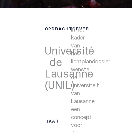
OPDRACHTGEVER
In het
:
kader
van
Université
het
de
lichtplandossier
wenste
Lausanne
de
(UNIL)
universiteit
van
Lausanne
een
concept
JAAR :
voor