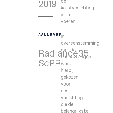
2019
de
kerstverlichting
in te
voeren.
AANNEMER
In
:
overeenstemming
met de
Radiance35
aanbevelingen
ScPRL
werd
hierbij
gekozen
voor
een
verlichting
die de
belangrijkste