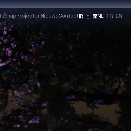
NL
FR
EN
tschap
Projecten
Nieuws
Contact