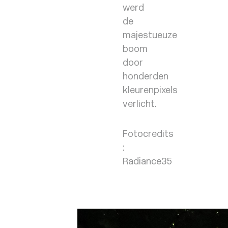
werd
de
majestueuze
boom
door
honderden
kleurenpixels
verlicht.
Fotocredits
:
Radiance35