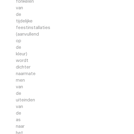
fonkelen
van
de
tijdelijke
feestinstallaties
(aanvullend
op
de
kleur)
wordt
dichter
naarmate
men
van
de
uiteinden
van
de
as
naar
het