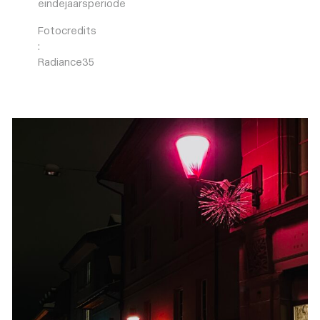
eindejaarsperiode
Fotocredits
:
Radiance35