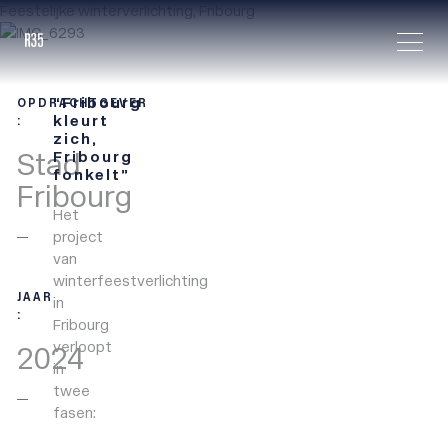
Feestelijke winterverlichting, Fribourg
Ouvrir 
“Fribourg
OPDRACHTGEVER
kleurt
:
zich,
Stad
Fribourg
fonkelt”
Fribourg
Het
project
van
winterfeestverlichting
JAAR
in
:
Fribourg
verloopt
2024
in
twee
fasen: