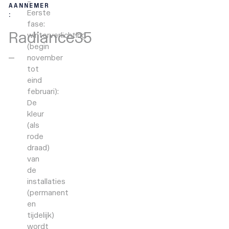
–
AANNEMER
Eerste
:
fase:
Radiance35
winterverlichting
(begin
november
tot
eind
februari):
De
kleur
(als
rode
draad)
van
de
installaties
(permanent
en
tijdelijk)
wordt