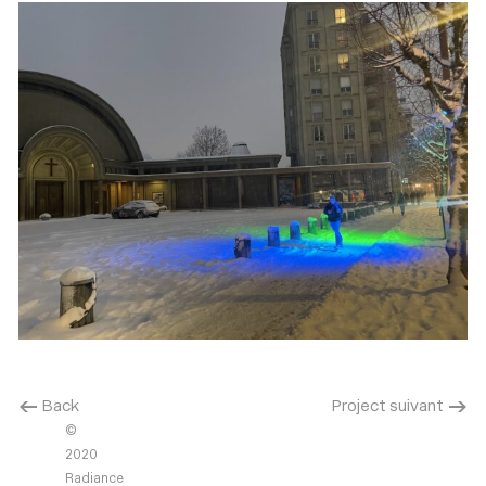
< Back
Project suivant >
©
2020
Radiance