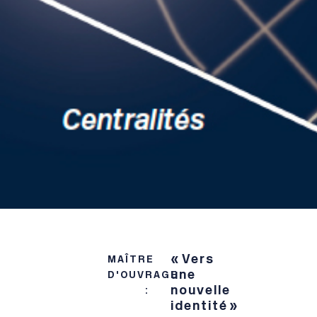
« Vers
MAÎTRE
une
D'OUVRAGE
nouvelle
:
identité »