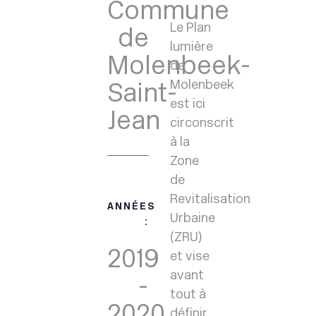
Commune
Le Plan
de
lumière
Molenbeek-
de
Saint-
Molenbeek
est ici
Jean
circonscrit
à la
Zone
de
Revitalisation
ANNÉES
Urbaine
:
(ZRU)
2019
et vise
avant
-
tout à
2020
définir