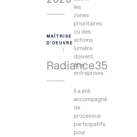
les
zones
prioritaires
où des
MAÎTRISE
actions
D'OEUVRE
lumière
:
doivent
Radiance35
être
entreprises.
Il a été
accompagné
de
processus
participatifs
pour