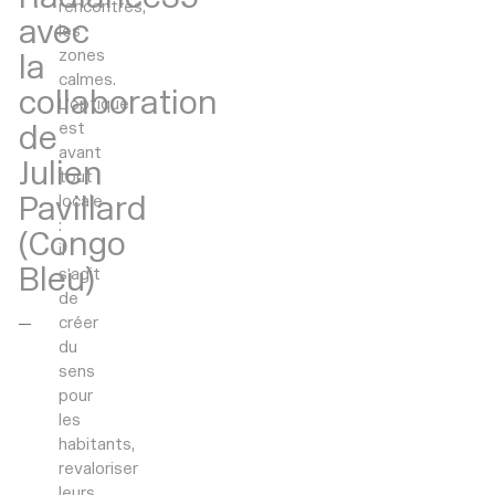
rencontres,
avec
les
zones
la
calmes.
collaboration
L’optique
de
est
avant
Julien
tout
Pavillard
locale
:
(Congo
il
Bleu)
s’agit
de
créer
du
sens
pour
les
habitants,
revaloriser
leurs