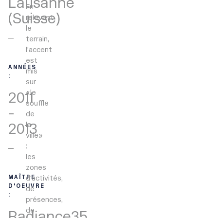
Lausanne
En
(Suisse)
relevant
le
terrain,
l’accent
est
ANNÉES
mis
:
sur
«le
2011
souffle
-
de
2013
la
ville»
:
les
zones
d’activités,
MAÎTRE
D'OEUVRE
de
:
présences,
de
Radiance35