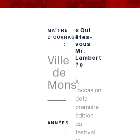
« Qui
MAÎTRE
êtes-
D’OUVRAGE
vous
:
Mr.
Ville
Lambert
? »
de
Mons
À
l’occasion
de la
première
édition
ANNÉES
du
:
festival