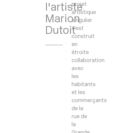
l'artiste
projet
artistique
Marion
singulier
Dutoit
s’est
construit
en
étroite
collaboration
avec
les
habitants
et les
commerçants
de la
rue de
la
Grande