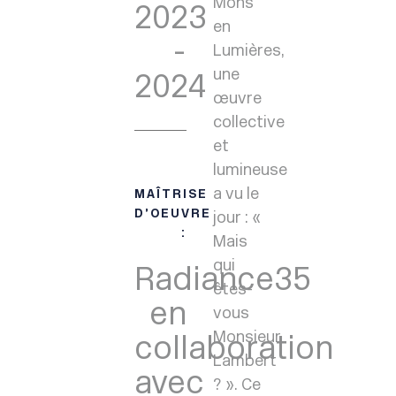
Mons
2023
en
-
Lumières,
une
2024
œuvre
collective
et
lumineuse
a vu le
MAÎTRISE
D’OEUVRE
jour : «
:
Mais
qui
Radiance35
êtes-
en
vous
Monsieur
collaboration
Lambert
avec
? ». Ce