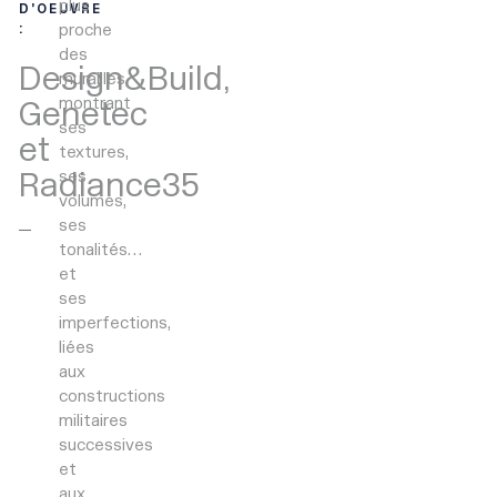
plus
D’OEUVRE
proche
:
des
Design&Build,
murailles,
montrant
Genetec
ses
et
textures,
Radiance35
ses
volumes,
ses
tonalités…
et
ses
imperfections,
liées
aux
constructions
militaires
successives
et
aux