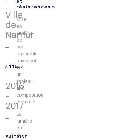
et
:
résistances »
Ville
Mise
de
en
Namur
lumière
de
cet
ensemble
paysager
ANNÉES
tel
:
un
tableau,
2016
une
-
composition
picturale.
2017
La
lumière
est
au
MAÎTRISE